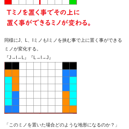
同様にJ、L、IミノもIミノを挟む事で上に置く事ができる
ミノが変化する。
『J→I→L』『L→I→J』
「このミノを置いた場合どのような地形になるのか？」