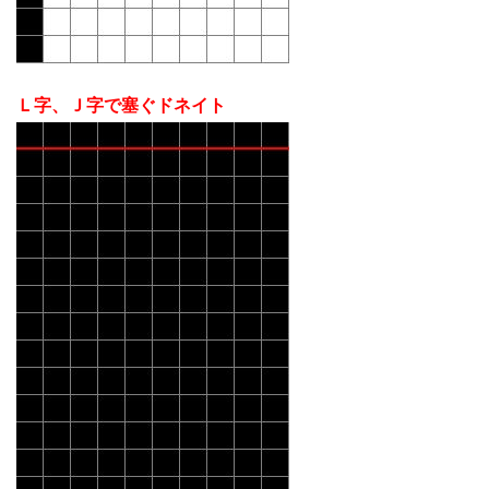
Ｌ字、Ｊ字で塞ぐドネイト