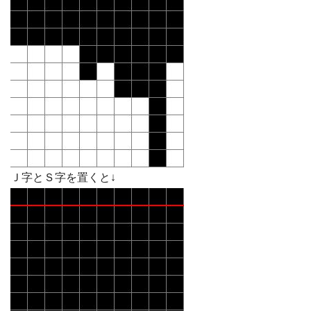
Ｊ字とＳ字を置くと↓