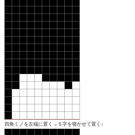
四角ミノを左端に置く→Ｓ字を寝かせて置く↓