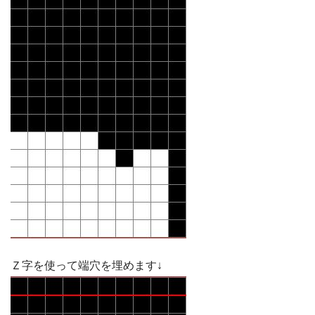
Ｚ字を使って端穴を埋めます↓