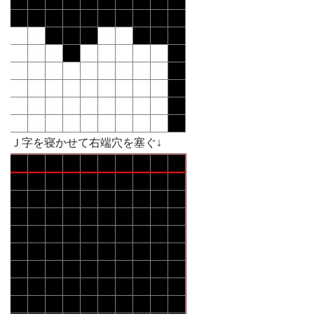
Ｊ字を寝かせて右端穴を塞ぐ↓