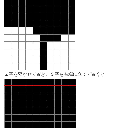
Ｚ字を寝かせて置き、Ｓ字を右端に立てて置くと↓