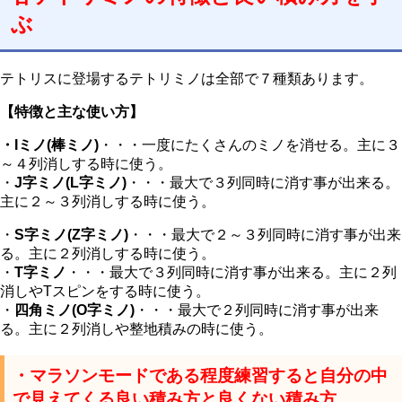
ぶ
テトリスに登場するテトリミノは全部で７種類あります。
【特徴と主な使い方】
・
Iミノ(棒ミノ)
・・・一度にたくさんのミノを消せる。主に３
～４列消しする時に使う。
・
J
字ミノ(L字ミノ)
・・・最大で３列同時に消す事が出来る。
主に２～３列消しする時に使う。
・
S字ミノ(Z字ミノ)
・・・最大で２～３列同時に消す事が出来
る。主に２列消しする時に使う。
・
T字ミノ
・・・最大で３列同時に消す事が出来る。主に２列
消しやTスピンをする時に使う。
・
四角ミノ(O字ミノ)
・・・最大で２列同時に消す事が出来
る。主に２列消しや整地積みの時に使う。
・マラソンモードである程度練習すると自分の中
で見えてくる良い積み方と良くない積み方