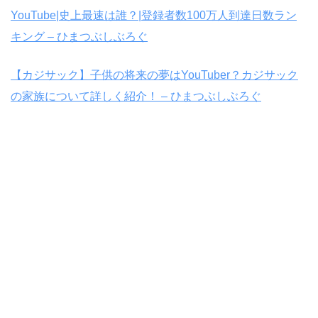
YouTube|史上最速は誰？|登録者数100万人到達日数ラン
キング – ひまつぶしぶろぐ
【カジサック】子供の将来の夢はYouTuber？カジサック
の家族について詳しく紹介！ – ひまつぶしぶろぐ