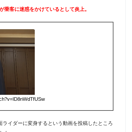
が乗客に迷惑をかけているとして炎上。
tch?v=lD8nWdTfUSw
仮面ライダーに変身するという動画を投稿したところ