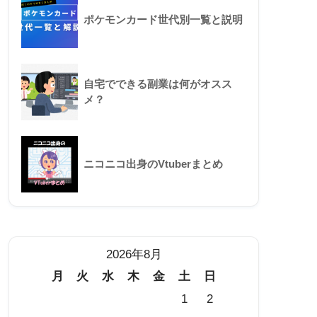
ポケモンカード世代別一覧と説明
自宅でできる副業は何がオスス
メ？
ニコニコ出身のVtuberまとめ
2026年8月
月
火
水
木
金
土
日
1
2