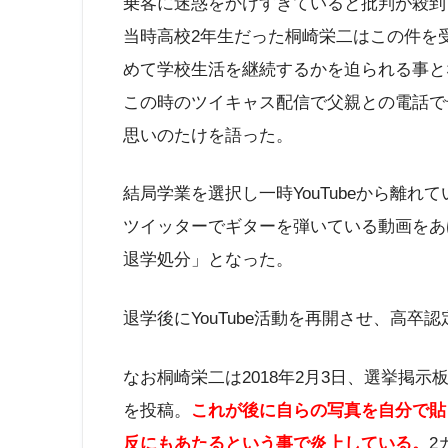
乗客に迷惑をかけすぎていると批判が殺到
当時高校2年生だった桐崎栄二はこの件を
めて学校生活を継続するかを迫られる事と
この時のツイキャス配信で父親との電話で号
思いのたけを語った。
結局学業を選択し一時YouTubeから離れ
ツイッターでギターを弾いている動画をあ
退学処分」となった。
退学後にYouTube活動を再開させ、高卒
なお桐崎栄二は2018年2月3日、選挙掲
を投稿。
これが後に自らの写真を自分で貼
反にもあたるという事で炎上している。
2