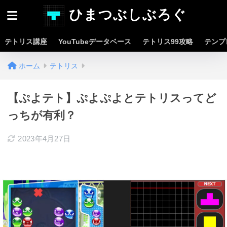
ひまつぶしぶろぐ
テトリス講座
YouTubeデータベース
テトリス99攻略
テンプ
ホーム
テトリス
【ぷよテト】ぷよぷよとテトリスってど
っちが有利？
2023年4月27日