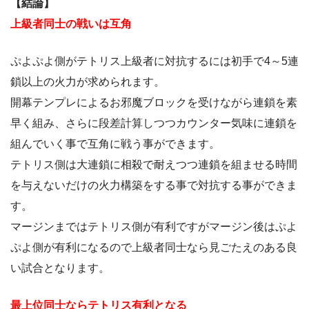
【結論】
上級者同士の戦いは互角
ぷよぷよ側がテトリス上級者に対抗するには初手で4～5連
鎖以上の火力が求められます。
開幕テンプレによるお邪魔ブロックを受けながら連鎖を素
早く組み、さらに段差計算しつつカウンター気味に連鎖を
組んでいく事で互角に戦う事ができます。
テトリス側は大連鎖に相殺で耐えつつ連鎖を組ませる時間
を与えないだけの火力構築をする事で対抗する事ができま
す。
マージンまではテトリス側が有利ですがマージン後はぷよ
ぷよ側が有利になるので上級者同士なら見ごたえのある良
い試合となります。
最上位同士ならテトリス有利となる