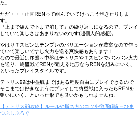
た。
ただ・・・正直RENって組んでいてけっこう飽きたりしま
す。
『上まで組んで下まで消して』の繰り返しになるので、プレイ
していて楽しさはあまりないのです(超個人的感想)。
やはりＴスピンはテンプレのバリエーションが豊富なので作っ
ていて楽しいですし火力を送る爽快感もあります！
なので最近は序盤～中盤はテトリスやＴスピンでバンバン火力
を送り、終盤戦でRENが狙える地形ならRENを組みにいく、
といったプレイスタイルです。
テトリス99は中盤戦まではある程度自由にプレイできるので
そこまでは好きなようにプレイして終盤戦に入ったらRENを
狙いにいく、といった形でも良いかもしれませんね。
【テトリス99攻略】ルールや勝ち方のコツを徹底解説 – ひま
つぶしぶろぐ