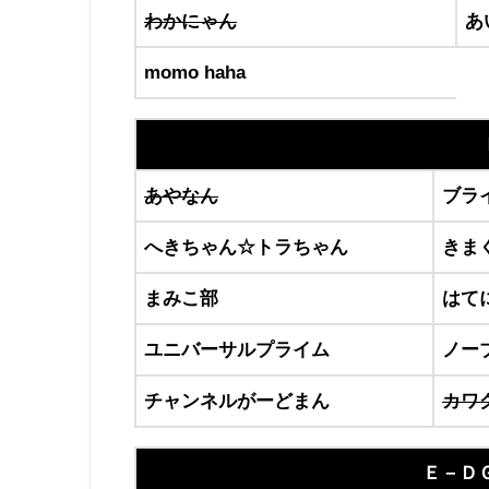
わかにゃん
あ
momo haha
あやなん
ブラ
へきちゃん☆トラちゃん
きま
まみこ部
はて
ユニバーサルプライム
ノー
チャンネルがーどまん
カワ
Ｅ－ＤＧ