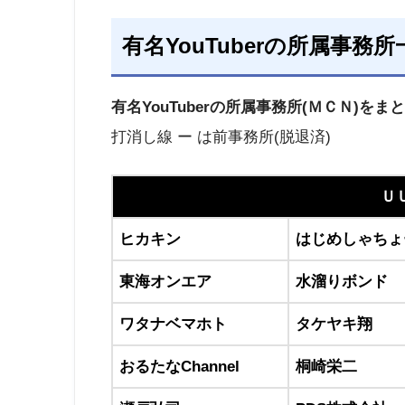
有名YouTuberの所属事務
有名YouTuberの所属事務所(ＭＣＮ)を
打消し線 ー は前事務所(脱退済)
Ｕ
ヒカキン
はじめしゃちょ
東海オンエア
水溜りボンド
ワタナベマホト
タケヤキ翔
おるたなChannel
桐崎栄二