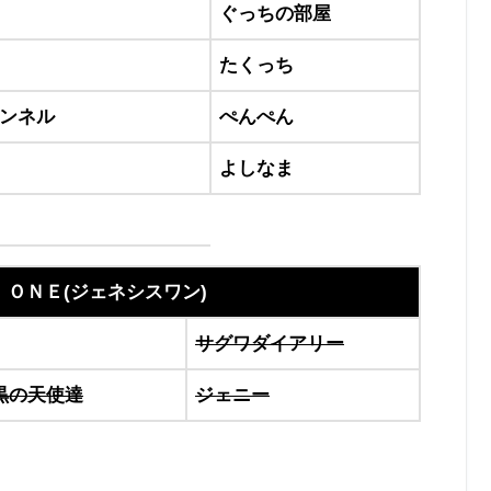
ぐっちの部屋
たくっち
ンネル
ぺんぺん
よしなま
ＯＮＥ(ジェネシスワン)
サグワダイアリー
黒の天使達
ジェニー