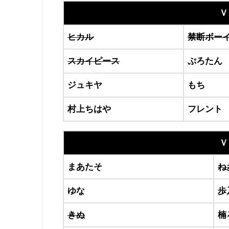
Ｖ
ヒカル
禁断ボー
スカイピース
ぷろたん
ジュキヤ
もち
村上ちはや
フレント
Ｖ
まあたそ
ね
ゆな
歩
きぬ
楠