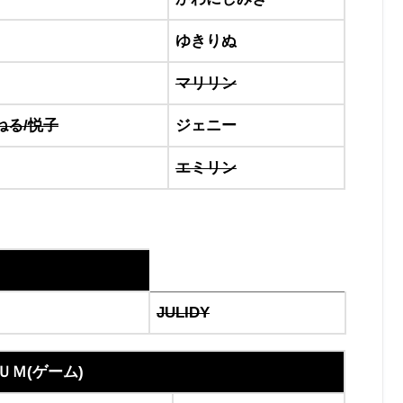
ゆきりぬ
マリリン
ねる/悦子
ジェニー
エミリン
JULIDY
ＵＭ(ゲーム)