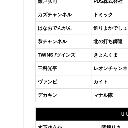
瀬戸弘司
PDS株式会社
カズチャンネル
トミック
はなおでんがん
釣りよかでしょ
恭チャンネル
北の打ち師達
TWINS /ツインズ
きょんくま
三科光平
レオンチャンネ
ヴァンビ
カイト
デカキン
マナル隊
Ｕ
木下ゆうか
関根りさ