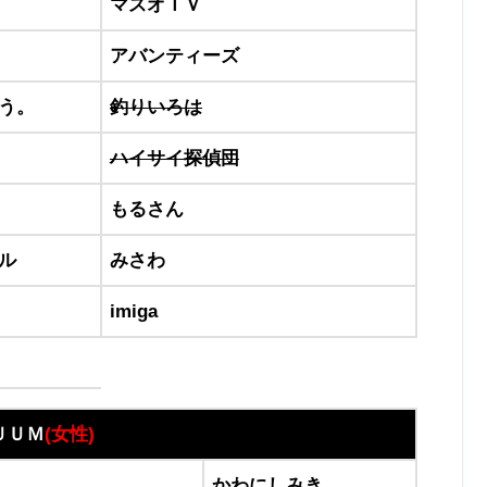
マスオＴＶ
アバンティーズ
う。
釣りいろは
ハイサイ探偵団
もるさん
ル
みさわ
imiga
ＵＵＭ
(
女性)
かわにしみき