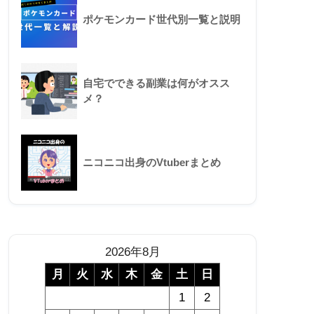
ポケモンカード世代別一覧と説明
自宅でできる副業は何がオスス
メ？
ニコニコ出身のVtuberまとめ
2026年8月
月
火
水
木
金
土
日
1
2