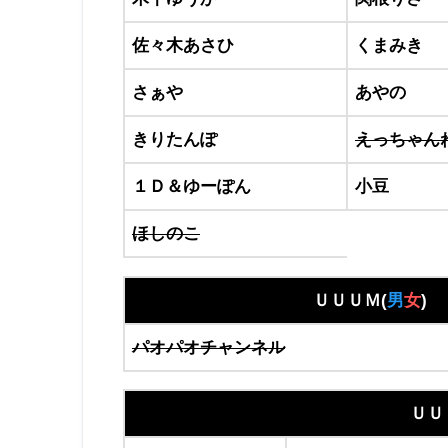
佐々木あさひ
くまみき
さぁや
あやの
きりたんぽ
えっちゃん
１Ｄ＆ゆーぽん
小豆
ほしのこ
ＵＵＵＭ(
男
女
)
パオパオチャンネル
ＵＵ