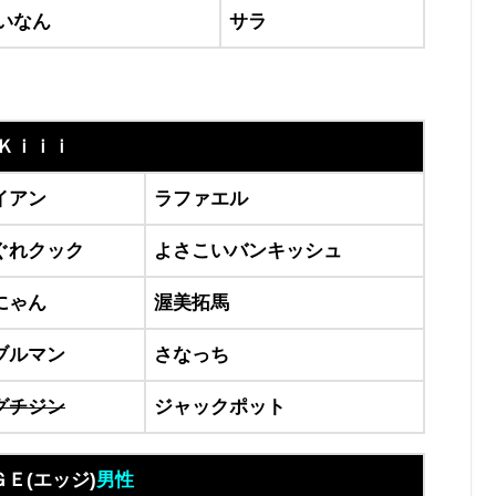
いなん
サラ
Ｋｉｉｉ
イアン
ラファエル
ぐれクック
よさこいバンキッシュ
にゃん
渥美拓馬
ブルマン
さなっち
グチジン
ジャックポット
Ｅ(エッジ)
男性