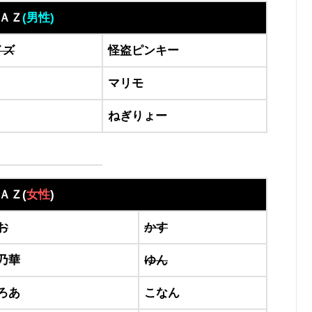
ＡＺ
(
男性)
イズ
怪盗ピンキー
マリモ
ねぎりょー
ＡＺ(
女性
)
お
かす
乃華
ゆん
ろあ
こなん