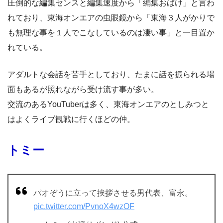
圧倒的な編集センスと編集速度から「編集おばけ」と言わ
れており、東海オンエアの虫眼鏡から「東海３人がかりで
も無理な事を１人でこなしているのは凄い事」と一目置か
れている。
アダルトな会話を苦手としており、たまに話を振られる場
面もあるが照れながら受け流す事が多い。
交流のあるYouTuberは多く、東海オンエアのとしみつと
はよくライブ観戦に行くほどの仲。
トミー
パオぞうに立って挨拶させる男代表、富永。
pic.twitter.com/PvnoX4wzOF