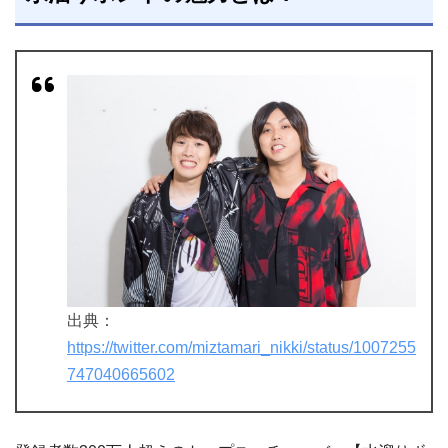
出典：
https://twitter.com/miztamari_nikki/status/1007255
747040665602