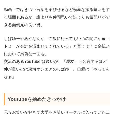
動画上ではきつい言葉を浴びせるなど横暴な振る舞いをす
る場面もあるが、誰よりも仲間思いで誰よりも気配りがで
きる面倒見の良い男。
しばゆーやあやなんが「ご飯に行ってもいつの間にか毎回
トミーが会計を済ませてくれている」と言うように金払い
において男前な一面も。
交流のあるYouTuberは多いが、「親友」と公言するほど
仲が良いのは東海オンエアのしばゆー。口癖は「やってん
なぁ」
Youtubeを始めたきっかけ
元々お笑いが好きで大学もお笑いサークルに入っていた二