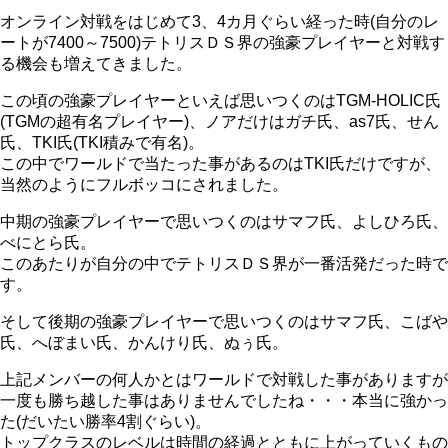
オンライン対戦をはじめて3、4カ月ぐらい経った時(自分のレ
ートが7400～7500)テトリスＤＳ界の強豪プレイヤーと対戦す
る機会も増えてきました。
この頃の強豪プレイヤーといえば思いつくのはTGM-HOLIC氏
(TGMの超有名プレイヤー)、ノアだけはガチ氏、as7氏、せん
氏、TKI氏(TKI積みで有名)。
この中でワールドで当たった事があるのはTKI氏だけですが、
当然のようにフルボッコにされました。
中期の強豪プレイヤーで思いつくのはサマフ氏、よしひろ氏、
べにとら氏。
このあたりが自分の中でテトリスＤＳ界が一番活発だった時で
す。
そして後期の強豪プレイヤーで思いつくのはサマフ氏、こばや
氏、へぼまい氏、かんけり氏、ぬぅ氏。
上記メンバーの何人かとはワールドで対戦した事がありますが
一度も勝ち越した事はありませんでしたね・・・本当に強かっ
た(だいたい勝率4割ぐらい)。
トップクラスのレベルは時間の経過とともに上がっていくもの