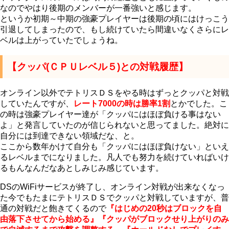
なのでやはり後期のメンバーが一番強いと感じます。
というか初期～中期の強豪プレイヤーは後期の頃にはけっこう
引退してしまったので、もし続けていたら間違いなくさらにレ
ベルは上がっていたでしょうね。
【クッパ(ＣＰＵレベル５)との対戦履歴】
オンライン以外でテトリスＤＳをやる時はずっとクッパと対戦
していたんですが、
レート7000の時は勝率1割
とかでした。こ
の時は強豪プレイヤー達が「クッパにはほぼ負ける事はない
よ」と発言していたのが信じられないと思ってました。絶対に
自分には到達できない領域だな、と。
ここから数年かけて自分も「クッパにはほぼ負けない」といえ
るレベルまでになりました。凡人でも努力を続けていればいけ
るもんなんだなあとしみじみ感じています。
DSのWiFiサービスが終了し、オンライン対戦が出来なくなっ
た今でもたまにテトリスＤＳでクッパと対戦していますが、普
通の対戦だと飽きてくるので
『はじめの20秒はブロックを自
由落下させてから始める』『クッパがブロックせり上がりのみ