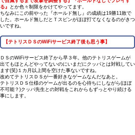
で自滅するまで攻撃を調整する』『ホールドなしでプレイす
る』
とか色々制限をかけてやってます。
ちなみにこの前やった『ホールド無し』の成績は19勝11敗で
した。ホールド無しだとＴスピンがほぼ打てなくなるのがきつ
いですね。
【テトリスＤＳのWiFiサービス終了後も思う事】
ＤＳのWiFiサービス終了から早３年。他のテトリスゲームが
出てもほとんどやってないのにいまだにクッパとは対戦してい
ます(笑)１カ月以上間を空けた事ないですね。
改めてテトリスＤＳが一番好きなゲームなんだなあと。
テトリスＤＳ仕様のゲームが出るのを心待ちにしながら(ほぼ
不可能？)クッパ先生との対戦をこれからもずっとやり続ける
事にします。