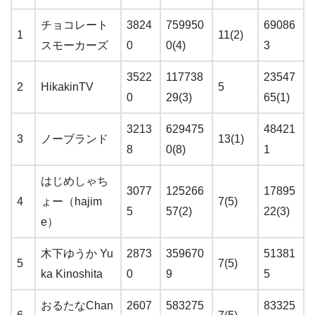
チョコレート
3824
759950
69086
1
11(2)
スモーカーズ
0
0(4)
3
3522
117738
23547
2
HikakinTV
5
0
29(3)
65(1)
3213
629475
48421
3
ノーブランド
13(1)
8
0(8)
1
はじめしゃち
3077
125266
17895
4
ょー（hajim
7(5)
5
57(2)
22(3)
e）
木下ゆうか Yu
2873
359670
51381
5
7(5)
ka Kinoshita
0
9
5
おるたなChan
2607
583275
83325