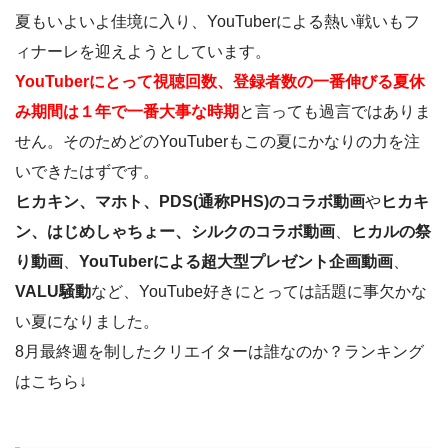
夏もいよいよ佳境に入り、YouTuberによる熱い戦いもフ
ィナーレを迎えようとしています。
YouTuberにとって視聴回数、登録者数の一番伸びる夏休
み期間は１年で一番大事な時期
と言っても過言ではありま
せん。そのためどのYouTuberもこの夏にかなりの力を注
いできたはずです。
ヒカキン、マホト、PDS(通称PHS)のコラボ動画
や
ヒカキ
ン、はじめしゃちょー、シルクのコラボ動画
、
ヒカルの祭
り動画
、
YouTuberによる超大型プレゼント企画動画
、
VALU騒動
など、YouTube好きにとっては話題に事欠かな
い夏になりました。
8月最終週を制したクリエイターは誰なのか？ランキング
はこちら↓