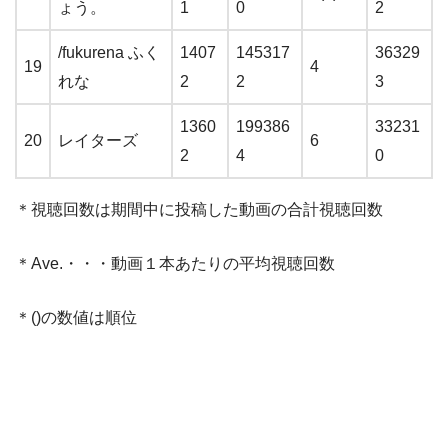
ょう。
1
0
2
/fukurena ふく
1407
145317
36329
19
4
れな
2
2
3
1360
199386
33231
20
レイターズ
6
2
4
0
＊視聴回数は期間中に投稿した動画の合計視聴回数
＊Ave.・・・動画１本あたりの平均視聴回数
＊()の数値は順位