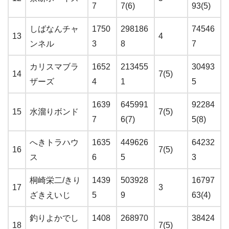
7
7(6)
93(5)
しばなんチャ
1750
298186
74546
13
4
ンネル
3
8
7
カリスマブラ
1652
213455
30493
14
7(5)
ザーズ
4
1
5
1639
645991
92284
15
水溜りボンド
7(5)
7
6(7)
5(8)
へきトラハウ
1635
449626
64232
16
7(5)
ス
6
5
3
桐崎栄二/きり
1439
503928
16797
17
3
ざきえいじ
5
9
63(4)
釣りよかでし
1408
268970
38424
18
7(5)