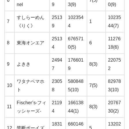
6
7(5)
nel
9
3(9)
0(9)
すしらーめん
2513
102354
10235
7
1
《りく》
9
4
44(7)
2513
676571
11276
8
東海オンエア
6
4
0(5)
18(6)
2494
176601
22075
9
よきき
8(3)
7
9
2
ワタナベマホ
2305
580848
82978
10
7(5)
ト
8
5(10)
3(10)
Fischer’s-フィ
2119
166138
20767
11
8(3)
ッシャーズ-
4
44(1)
30(2)
1831
660146
13202
12
禁断ボーイズ
5