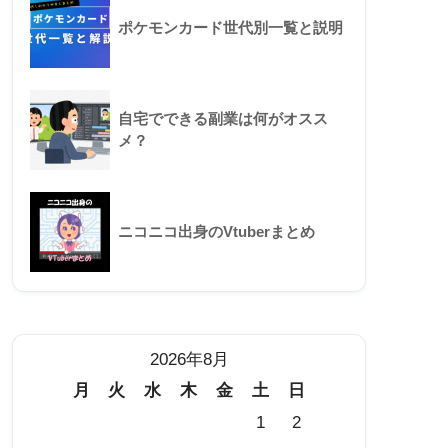
ポケモンカード世代別一覧と説明
自宅でできる副業は何がオスス
メ？
ニコニコ出身のVtuberまとめ
2026年8月
月
火
水
木
金
土
日
1
2