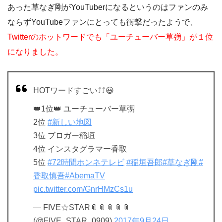
あった草なぎ剛がYouTuberになるというのはファンのみ
ならずYouTubeファンにとっても衝撃だったようで、
Twitterのホットワードでも「ユーチューバー草
彅
」が１位
になりました。
HOTワードすごい⤴️⤴️😃
👑1位👑 ユーチューバー草彅
2位
#新しい地図
3位 ブロガー稲垣
4位 インスタグラマー香取
5位
#72時間ホンネテレビ
#稲垣吾郎
#草なぎ剛
#
香取慎吾
#AbemaTV
pic.twitter.com/GnrHMzCs1u
— FIVE☆STAR📎📎📎📎📎
(@FIVE_STAR_0909)
2017年9月24日