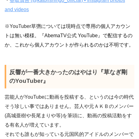
・
香取慎吾 (@katorishingo_official) • Instagram photos
and videos
※YouTuber草
彅については現時点で専用の個人アカウン
トは無い模様。『AbemaTV公式 YouTube』で配信するの
か、これから個人アカウントが作られるのかは不明です。
反響が一番大きかったのはやはり『草なぎ剛
のYouTuber』
芸能人がYouTubeに動画を投稿する、というのは今の時代
そう珍しい事ではありません。芸人や元ＡＫＢのメンバー
(高城亜樹や長尾まりや等)を筆頭に、動画の投稿活動をす
る有名人が増えています。
それでも誰もが知っている元国民的アイドルのメンバーで