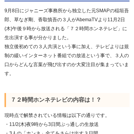
9月8日にジャニーズ事務所から独立した元SMAPの稲垣吾
郎、草なぎ剛、香取慎吾の３人がAbemaTVより11月2日
(木)午後９時から放送される「７２時間ホンネテレビ」に
生出演する事が分かりました。
独立後初めての３人共演という事に加え、テレビよりは規
制の緩いインターネット番組での放送という事で、３人の
口からどんな言葉が飛び出すのか大変注目が集まっていま
す。
７２時間ホンネテレビの内容は！？
現時点で解禁されている情報は以下の通りです。
・11/2(木)夜9時から3日間ぶっ通しの生放送
・3人の「ホンネ」全てをさらけ出す３日間