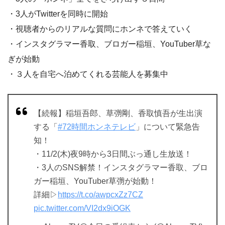
・3人がTwitterを同時に開始
・視聴者からのリアルな質問にホンネで答えていく
・インスタグラマー香取、ブロガー稲垣、YouTuber草な
ぎが始動
・３人を自宅へ泊めてくれる芸能人を募集中
【続報】稲垣吾郎、草彅剛、香取慎吾が生出演
する「
#72時間ホンネテレビ
」について緊急告
知！
・11/2(木)夜9時から3日間ぶっ通し生放送！
・3人のSNS解禁！インスタグラマー香取、ブロ
ガー稲垣、YouTuber草彅が始動！
詳細▷
https://t.co/awpcxZz7CZ
pic.twitter.com/VI2dx9iOGK