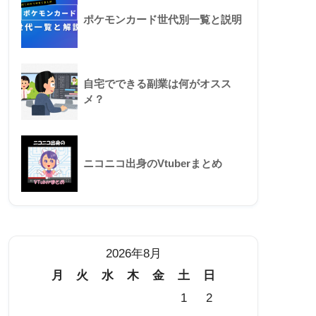
ポケモンカード世代別一覧と説明
自宅でできる副業は何がオスス
メ？
ニコニコ出身のVtuberまとめ
2026年8月
月
火
水
木
金
土
日
1
2