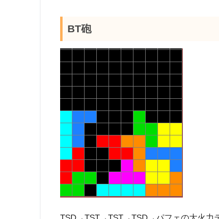
BT砲
TSD→TST→TST→TSD→パフェの大火