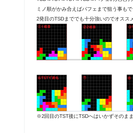
ミノ順がかみ合えばパフェまで狙う事もで
2発目のTSDまででも十分強いのでオスス
※2回目のTST後にTSDへはいかずその