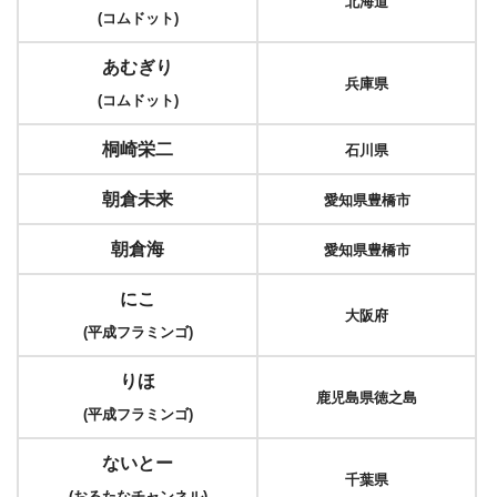
北海道
(コムドット)
あむぎり
兵庫県
(コムドット)
桐崎栄二
石川県
朝倉未来
愛知県豊橋市
朝倉海
愛知県豊橋市
にこ
大阪府
(平成フラミンゴ)
りほ
鹿児島県徳之島
(平成フラミンゴ)
ないとー
千葉県
(おるたなチャンネル)