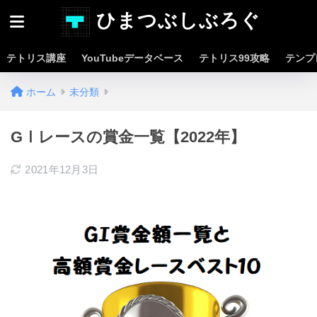
ひまつぶしぶろぐ
テトリス講座
YouTubeデータベース
テトリス99攻略
テンプ
ホーム
未分類
GⅠレースの賞金一覧【2022年】
2021年12月3日