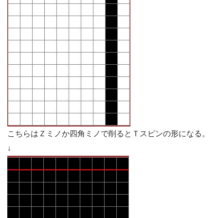
こちらはＺミノか四角ミノで削るとＴスピンの形になる。
↓