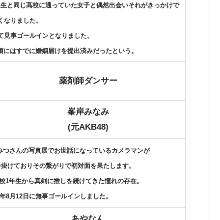
級生と同じ高校に通っていた女子と偶然出会いそれがきっかけで
くなりました。
経て見事ゴールインとなりました。
の夏頃にはすでに婚姻届けを提出済みだったという。
薬剤師ダンサー
峯岸みなみ
(元AKB48)
しみつさんの写真展でお世話になっているカメラマンが
手掛けておりその繋がりで初対面を果たします。
校1年生から真剣に推しを続けてきた憧れの存在。
2年8月12日に無事ゴールインしました。
あやなん