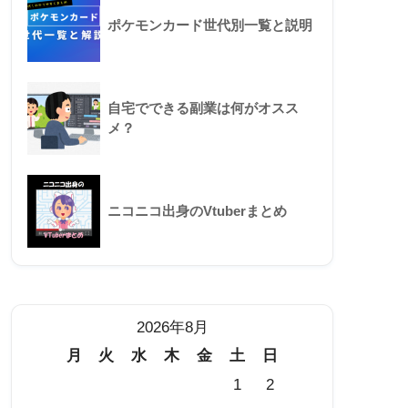
ポケモンカード世代別一覧と説明
自宅でできる副業は何がオスス
メ？
ニコニコ出身のVtuberまとめ
2026年8月
月
火
水
木
金
土
日
1
2