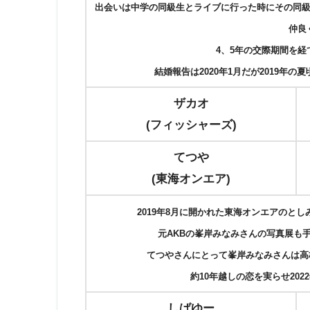
出会いは中学の同級生とライブに行った時にその同
仲良
4、5年の交際期間を
結婚報告は2020年1月だが2019年
ザカオ
(フィッシャーズ)
てつや
(東海オンエア)
2019年8月に開かれた東海オンエアのと
元AKBの峯岸みなみさんの写真展も
てつやさんにとって峯岸みなみさんは高
約10年越しの恋を実らせ202
しばゆー