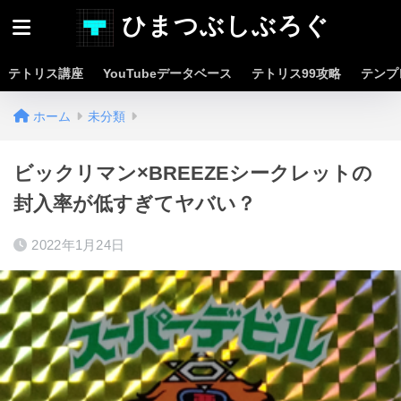
ひまつぶしぶろぐ
テトリス講座
YouTubeデータベース
テトリス99攻略
テンプ
ホーム
未分類
ビックリマン×BREEZEシークレットの
封入率が低すぎてヤバい？
2022年1月24日