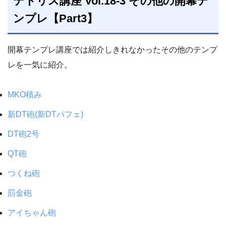
テトリス講座 Vol.18-3 その他の開幕テ
ンプレ【Part3】
開幕テンプレ講座では紹介しきれなかったその他のテンプ
レを一気に紹介。
MKO積み
新DT砲(新DTパフェ)
DT砲2号
QT砲
つくね砲
罰金砲
アイちゃん砲