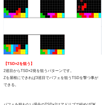
【TSD×2を狙う】
2巡目からTSD×2発を狙うパターンです。
Zを屋根にできれば3巡目でパフェを狙うTSDを撃つ事が
できる。
パフェを狙わない場合のTSD×2はアドリブで組めばOK。