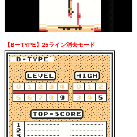
【BーTYPE】25ライン消去モード