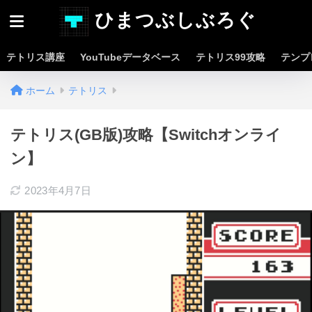
ひまつぶしぶろぐ
テトリス講座
YouTubeデータベース
テトリス99攻略
テンプ
ホーム
テトリス
テトリス(GB版)攻略【Switchオンライ
ン】
2023年4月7日