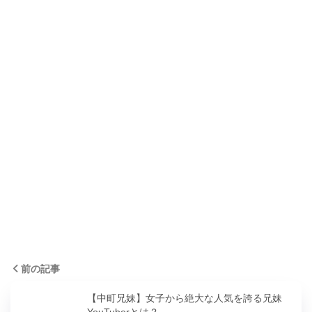
前の記事
【中町兄妹】女子から絶大な人気を誇る兄妹
YouTuberとは？…